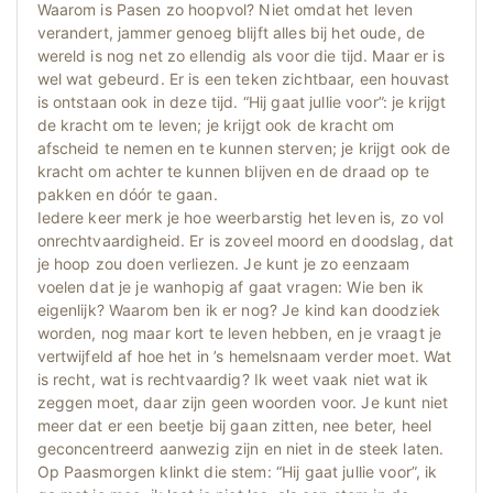
Waarom is Pasen zo hoopvol? Niet omdat het leven
verandert, jammer genoeg blijft alles bij het oude, de
wereld is nog net zo ellendig als voor die tijd. Maar er is
wel wat gebeurd. Er is een teken zichtbaar, een houvast
is ontstaan ook in deze tijd. “Hij gaat jullie voor”: je krijgt
de kracht om te leven; je krijgt ook de kracht om
afscheid te nemen en te kunnen sterven; je krijgt ook de
kracht om achter te kunnen blijven en de draad op te
pakken en dóór te gaan.
Iedere keer merk je hoe weerbarstig het leven is, zo vol
onrechtvaardigheid. Er is zoveel moord en doodslag, dat
je hoop zou doen verliezen. Je kunt je zo eenzaam
voelen dat je je wanhopig af gaat vragen: Wie ben ik
eigenlijk? Waarom ben ik er nog? Je kind kan doodziek
worden, nog maar kort te leven hebben, en je vraagt je
vertwijfeld af hoe het in ’s hemelsnaam verder moet. Wat
is recht, wat is rechtvaardig? Ik weet vaak niet wat ik
zeggen moet, daar zijn geen woorden voor. Je kunt niet
meer dat er een beetje bij gaan zitten, nee beter, heel
geconcentreerd aanwezig zijn en niet in de steek laten.
Op Paasmorgen klinkt die stem: “Hij gaat jullie voor”, ik