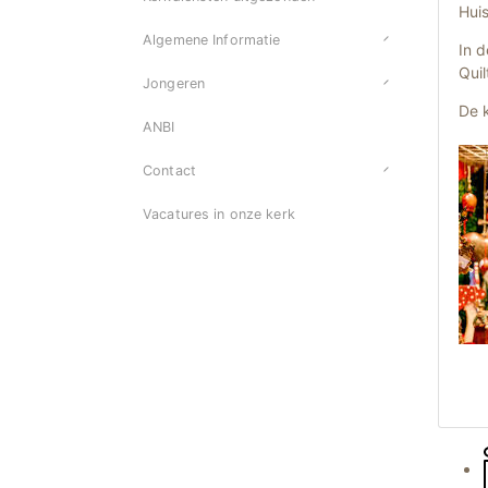
Hui
Algemene Informatie
In d
Quil
Jongeren
De k
ANBI
Contact
Vacatures in onze kerk