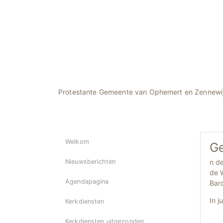
Protestante Gemeente van Ophemert en Zennewi
Welkom
Ge
n d
Nieuwsberichten
de 
Agendapagina
Bar
In j
Kerkdiensten
Kerkdiensten uitgezonden