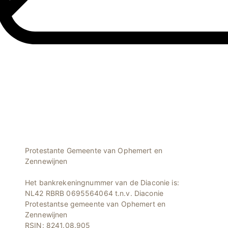
Protestante Gemeente van Ophemert en
Zennewijnen
Het bankrekeningnummer van de Diaconie is:
NL42 RBRB 0695564064 t.n.v. Diaconie
Protestantse gemeente van Ophemert en
Zennewijnen
RSIN: 8241.08.905