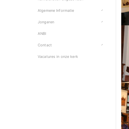
Algemene Informatie
Jongeren
ANBI
Contact
Vacatures in onze kerk