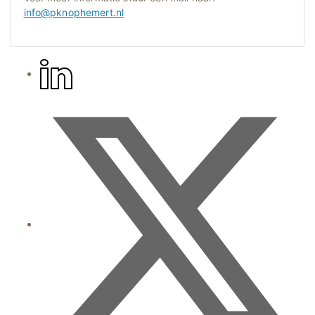
info@pknophemert.nl